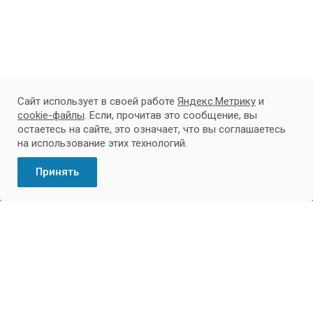
Сайт использует в своей работе
Яндекс.Метрику
и
cookie-файлы
. Если, прочитав это сообщение, вы
Подписывайтесь на новости и акции:
остаетесь на сайте, это означает, что вы соглашаетесь
на использование этих технологий.
Принять
Школа
Отделения
Баскетбол
Биатлон
Волейбол