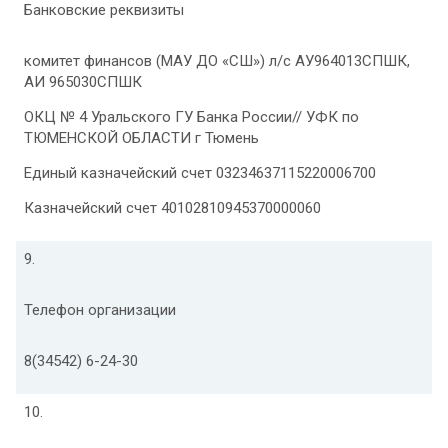
Банковские реквизиты
комитет финансов (МАУ ДО «СШ») л/с АУ964013СПШК,
АИ 965030СПШК
ОКЦ № 4 Уральского ГУ Банка России// УФК по
ТЮМЕНСКОЙ ОБЛАСТИ г Тюмень
Единый казначейский счет 03234637115220006700
Казначейский счет 40102810945370000060
9.
Телефон организации
8(34542) 6-24-30
10.