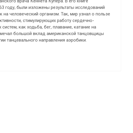
анского врача Кеннета Купера. В его книге
963 году, были изложены результаты исследований
 на человеческий организм. Так, мир узнал о пользе
ктивности, стимулирующих работу сердечно-
систем, как ходьба, бег, плавание, катание на
отмечал большой вклад американской танцовщицы
ии танцевального направления аэробики.