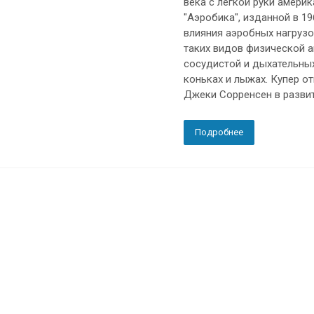
века с лёгкой руки америк
"Аэробика", изданной в 1
влияния аэробных нагрузок
таких видов физической а
сосудистой и дыхательных 
коньках и лыжах. Купер 
Джеки Сорренсен в развит
Подробнее