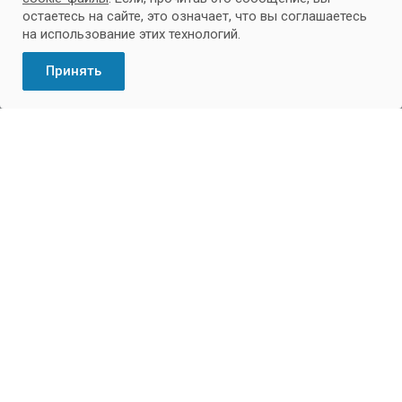
Подписывайтесь на новости и акции:
остаетесь на сайте, это означает, что вы соглашаетесь
на использование этих технологий.
Принять
Школа
Отделения
Баскетбол
Биатлон
Волейбол
Гиревой спорт
Лыжные гонки
Отделение единоборств
Плавание
Прыжки на батуте
Спортивная аэробика