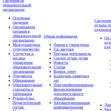
Cведения об
образовательной
организации
Основные
Сведения
сведения
отдыха де
Организация
оздоровл
питания в
образовательной
Общая информация
Об 
организации
отд
Международное
Прием в учреждение
озд
сотрудничество
Гос.закупки
Cтруктура и
Текущая деятельность
органы
Сердце отдаю детям
управления
Новости
образовательной
Статьи
организации
Вопрос ответ
Документы
Календарь памятных
Образование
дат
Образовательные
Персонифицированное
стандарты и
финансирование
требования
дополнительного
Руководство.
образования
Педагогический
Автоматизированная
Дея
состав.
информационная
Мат