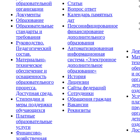
образовательной
Статьи
организации
Вопрос ответ
Документы
Календарь памятных
Образование
дат
Образовательные
Персонифицированное
стандарты и
финансирование
требования
дополнительного
Руководство.
образования
Педагогический
Автоматизированная
Дея
состав.
информационная
Мат
Материально-
система «Электронное
тех
техническое
дополнительное
обе
обеспечение и
образование»
и о
оснащенность
История
орг
образовательного
Лицензии
дет
процесса.
Сайты федераций
озд
Доступная среда.
Сотрудники
Усл
Стипендии и
Обращения граждан
пла
меры поддержки
Вакансии
пре
обучающихся
Реквизиты
орг
Платные
дет
образовательные
озд
услуги
Дос
Финансово-
хозяйственная