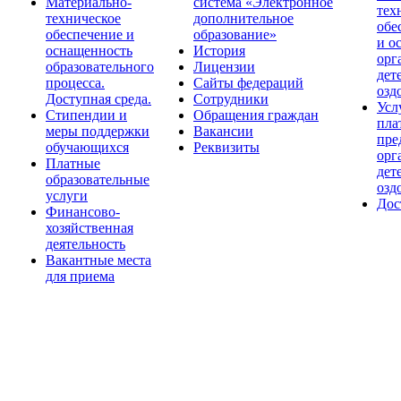
Материально-
система «Электронное
тех
техническое
дополнительное
обе
обеспечение и
образование»
и о
оснащенность
История
орг
образовательного
Лицензии
дет
процесса.
Сайты федераций
озд
Доступная среда.
Сотрудники
Усл
Стипендии и
Обращения граждан
пла
меры поддержки
Вакансии
пре
обучающихся
Реквизиты
орг
Платные
дет
образовательные
озд
услуги
Дос
Финансово-
хозяйственная
деятельность
Вакантные места
для приема