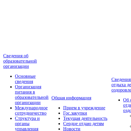
Cведения об
образовательной
организации
Основные
Сведения
сведения
отдыха де
Организация
оздоровл
питания в
образовательной
Общая информация
Об 
организации
отд
Международное
Прием в учреждение
озд
сотрудничество
Гос.закупки
Cтруктура и
Текущая деятельность
органы
Сердце отдаю детям
управления
Новости