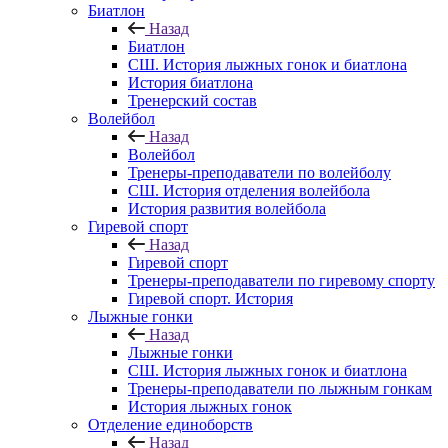
Биатлон
Назад
Биатлон
СШ. История лыжных гонок и биатлона
История биатлона
Тренерский состав
Волейбол
Назад
Волейбол
Тренеры-преподаватели по волейболу
СШ. История отделения волейбола
История развития волейбола
Гиревой спорт
Назад
Гиревой спорт
Тренеры-преподаватели по гиревому спорту
Гиревой спорт. История
Лыжные гонки
Назад
Лыжные гонки
СШ. История лыжных гонок и биатлона
Тренеры-преподаватели по лыжным гонкам
История лыжных гонок
Отделение единоборств
Назад