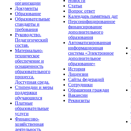
Новости
организации
Статьи
Документы
Вопрос ответ
Образование
Календарь памятных дат
Образовательные
Персонифицированное
стандарты и
финансирование
требования
дополнительного
Руководство.
образования
Педагогический
Автоматизированная
состав.
информационная
Материально-
система «Электронное
техническое
дополнительное
обеспечение и
образование»
оснащенность
История
образовательного
Лицензии
процесса.
Сайты федераций
Доступная среда.
Сотрудники
Стипендии и меры
Обращения граждан
поддержки
Вакансии
обучающихся
Реквизиты
Платные
образовательные
услуги
Финансово-
хозяйственная
деятельность