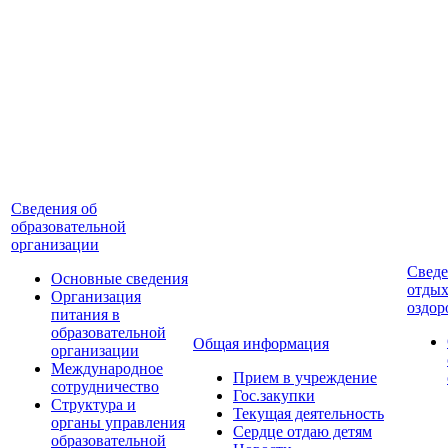
Cведения об
образовательной
организации
Сведе
Основные сведения
отдых
Организация
оздор
питания в
образовательной
Общая информация
организации
Международное
Прием в учреждение
сотрудничество
Гос.закупки
Cтруктура и
Текущая деятельность
органы управления
Сердце отдаю детям
образовательной