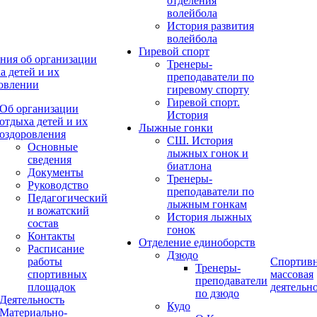
отделения
волейбола
История развития
волейбола
Гиревой спорт
ния об организации
Тренеры-
а детей и их
преподаватели по
овлении
гиревому спорту
Гиревой спорт.
Об организации
История
отдыха детей и их
Лыжные гонки
оздоровления
СШ. История
Основные
лыжных гонок и
сведения
биатлона
Документы
Тренеры-
Руководство
преподаватели по
Педагогический
лыжным гонкам
и вожатский
История лыжных
состав
гонок
Контакты
Отделение единоборств
Расписание
Дзюдо
работы
Спортивн
Тренеры-
спортивных
массовая
преподаватели
площадок
деятельн
по дзюдо
Деятельность
Кудо
Материально-