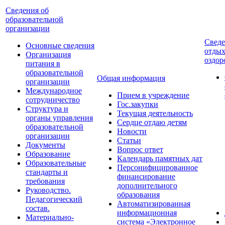
Cведения об
образовательной
организации
Сведе
Основные сведения
отдых
Организация
оздор
питания в
образовательной
Общая информация
организации
Международное
Прием в учреждение
сотрудничество
Гос.закупки
Cтруктура и
Текущая деятельность
органы управления
Сердце отдаю детям
образовательной
Новости
организации
Статьи
Документы
Вопрос ответ
Образование
Календарь памятных дат
Образовательные
Персонифицированное
стандарты и
финансирование
требования
дополнительного
Руководство.
образования
Педагогический
Автоматизированная
состав.
информационная
Материально-
система «Электронное