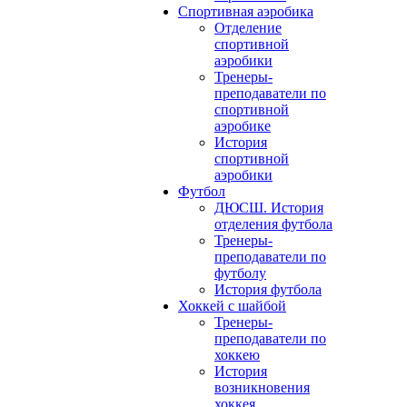
Спортивная аэробика
Отделение
спортивной
аэробики
Тренеры-
преподаватели по
спортивной
аэробике
История
спортивной
аэробики
Футбол
ДЮСШ. История
отделения футбола
Тренеры-
преподаватели по
футболу
История футбола
Хоккей с шайбой
Тренеры-
преподаватели по
хоккею
История
возникновения
хоккея