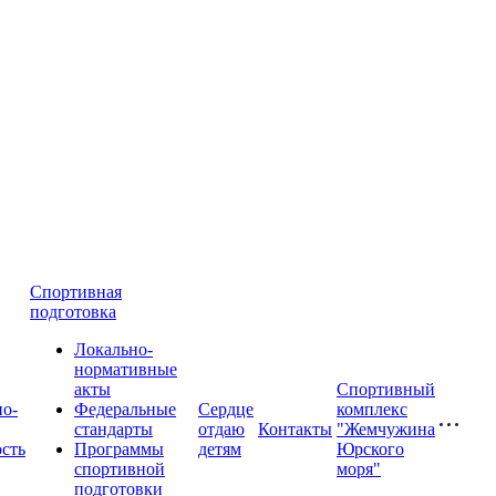
Спортивная
подготовка
Локально-
нормативные
акты
Спортивный
о-
Федеральные
Сердце
комплекс
стандарты
отдаю
Контакты
"Жемчужина
ость
Программы
детям
Юрского
спортивной
моря"
подготовки