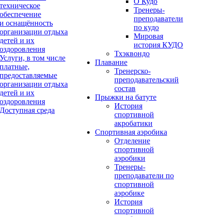
О Кудо
техническое
Тренеры-
обеспечение
преподаватели
и оснащённость
по кудо
организации отдыха
Мировая
детей и их
история КУДО
оздоровления
Тхэквондо
Услуги, в том числе
Плавание
платные,
Тренерско-
предоставляемые
преподавательский
организации отдыха
состав
детей и их
Прыжки на батуте
оздоровления
История
Доступная среда
спортивной
акробатики
Спортивная аэробика
Отделение
спортивной
аэробики
Тренеры-
преподаватели по
спортивной
аэробике
История
спортивной