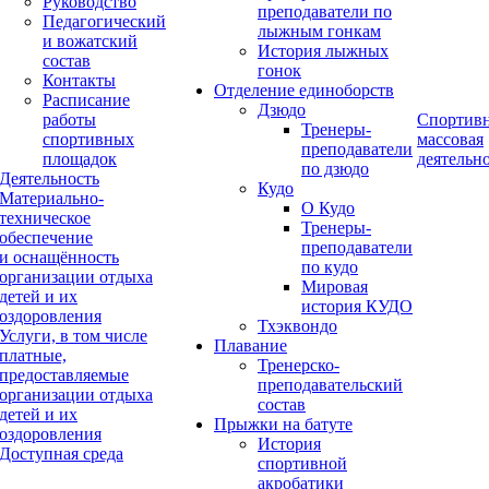
Руководство
преподаватели по
Педагогический
лыжным гонкам
и вожатский
История лыжных
состав
гонок
Контакты
Отделение единоборств
Расписание
Дзюдо
работы
Спортивн
Тренеры-
спортивных
массовая
преподаватели
площадок
деятельн
по дзюдо
Деятельность
Кудо
Материально-
О Кудо
техническое
Тренеры-
обеспечение
преподаватели
и оснащённость
по кудо
организации отдыха
Мировая
детей и их
история КУДО
оздоровления
Тхэквондо
Услуги, в том числе
Плавание
платные,
Тренерско-
предоставляемые
преподавательский
организации отдыха
состав
детей и их
Прыжки на батуте
оздоровления
История
Доступная среда
спортивной
акробатики