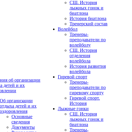
СШ. История
лыжных гонок и
биатлона
История биатлона
Тренерский состав
Волейбол
Тренеры-
преподаватели по
волейболу
СШ. История
отделения
волейбола
История развития
волейбола
Гиревой спорт
ния об организации
Тренеры-
а детей и их
преподаватели по
овлении
гиревому спорту
Гиревой спорт.
Об организации
История
отдыха детей и их
Лыжные гонки
оздоровления
СШ. История
Основные
лыжных гонок и
сведения
биатлона
Документы
Тренеры-