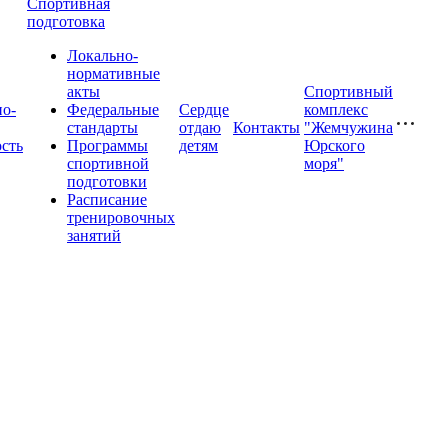
Спортивная
подготовка
Локально-
нормативные
акты
Спортивный
о-
Федеральные
Сердце
комплекс
стандарты
отдаю
Контакты
"Жемчужина
ость
Программы
детям
Юрского
спортивной
моря"
подготовки
Расписание
тренировочных
занятий